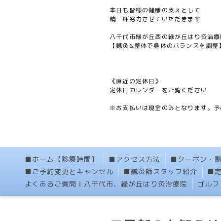
本日も皆様の健康の支えとして
精一杯努力させていただきます
八千代市緑が丘西の緑が丘はり灸治療
【鍼灸&整体で身体のバランスを調整
《直近の定休日》
定休日カレンダーをご覧ください
※お支払いは現金のみとなります。予
■ホーム【診療時間】
■アクセス方法
■クーポン・
■ご予約変更とキャンセル
■鍼灸師スタッフ紹介
■
よくあるご質問Ⅰ八千代市、緑が丘はり灸治療院
ゴルフ