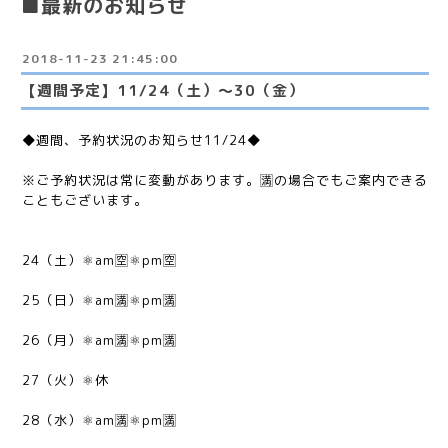
■最新のお知らせ
2018-11-23 21:45:00
【週間予定】11/24（土）〜30（金）
◆週間、予約状況のお知らせ11/24◆
※ご予約状況は常に変動があります。🈵の場合でもご案内できる
こともございます。
24（土）⚛am🈳⚛pm🈳
25（日）⚛am🈵⚛pm🈵
26（月）⚛am🈵⚛pm🈵
27（火）⚛休
28（水）⚛am🈵⚛pm🈵