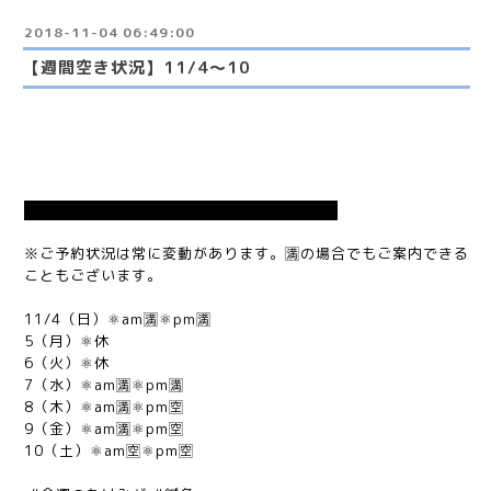
2018-11-04 06:49:00
【週間空き状況】11/4〜10
◆週間、予約状況のお知らせ11/4 ◆
※ご予約状況は常に変動があります。🈵の場合でもご案内できる
こともございます。
11/4（日）⚛am🈵⚛pm🈵
5（月）⚛休
6（火）⚛休
7（水）⚛am🈵⚛pm🈵
8（木）⚛am🈵⚛pm🈳
9（金）⚛am🈵⚛pm🈳
10（土）⚛am🈳⚛pm🈳