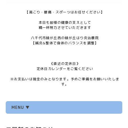
【肩こり・腰痛・スポーツはお任せください】
本日も皆様の健康の支えとして
精一杯努力させていただきます
八千代市緑が丘西の緑が丘はり灸治療院
【鍼灸&整体で身体のバランスを調整】
《直近の定休日》
定休日カレンダーをご覧ください
※お支払いは現金のみとなります。予めご準備をお願いいたしま
す。
MENU ▼