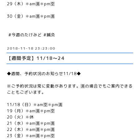
29（木）⚛am🈵⚛pm🈳
30（金）⚛am🈵⚛pm🈵
#今週のたけみど #鍼灸
2018-11-18 23:23:00
【週間予定】11/18〜24
◆週間、予約状況のお知らせ11/18◆
※ご予約状況は常に変動があります。🈵の場合でもご案内できる
こともございます。
11/18（日）⚛am🈳⚛pm🈵
19（月）⚛am🈵⚛pm🈳
20（火）⚛休
21（水）⚛am🈵⚛pm🈵
22（木）⚛am🈵⚛pm🈵
23（金）⚛am🈵⚛pm🈳