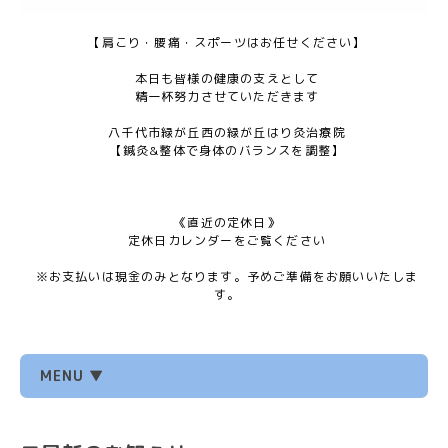
【肩こり・腰痛・スポーツはお任せください】
本日も皆様の健康の支えとして
精一杯努力させていただきます
八千代市緑が丘西の緑が丘はり灸治療院
【鍼灸&整体で身体のバランスを調整】
《直近の定休日》
定休日カレンダーをご覧ください
※お支払いは現金のみとなります。予めご準備をお願いいたしま
す。
MENU ▼