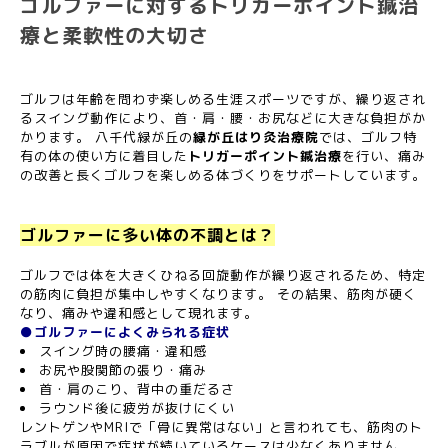
ゴルファーに対するトリガーポイント鍼治
療と柔軟性の大切さ
ゴルフは年齢を問わず楽しめる生涯スポーツですが、繰り返され
るスイング動作により、首・肩・腰・お尻などに大きな負担がか
かります。 八千代緑が丘の
緑が丘はり灸治療院
では、ゴルフ特
有の体の使い方に着目した
トリガーポイント鍼治療
を行い、痛み
の改善と長くゴルフを楽しめる体づくりをサポートしています。
ゴルファーに多い体の不調とは？
ゴルフでは体を大きくひねる回旋動作が繰り返されるため、特定
の筋肉に負担が集中しやすくなります。 その結果、筋肉が硬く
なり、痛みや違和感として現れます。
●ゴルファーによくみられる症状
スイング時の腰痛・違和感
お尻や股関節の張り・痛み
首・肩のこり、背中の重だるさ
ラウンド後に疲労が抜けにくい
レントゲンやMRIで「骨に異常はない」と言われても、筋肉のト
ラブルが原因で症状が続いているケースは少なくありません。