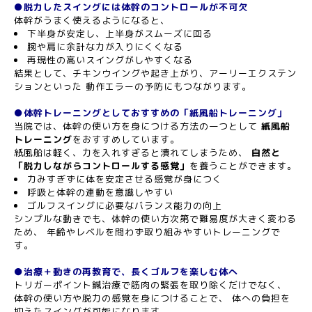
●脱力したスイングには体幹のコントロールが不可欠
体幹がうまく使えるようになると、
下半身が安定し、上半身がスムーズに回る
腕や肩に余計な力が入りにくくなる
再現性の高いスイングがしやすくなる
結果として、チキンウイングや起き上がり、アーリーエクステン
ションといった 動作エラーの予防にもつながります。
●体幹トレーニングとしておすすめの「紙風船トレーニング」
当院では、体幹の使い方を身につける方法の一つとして
紙風船
トレーニング
をおすすめしています。
紙風船は軽く、力を入れすぎると潰れてしまうため、
自然と
「脱力しながらコントロールする感覚」
を養うことができます。
力みすぎずに体を安定させる感覚が身につく
呼吸と体幹の連動を意識しやすい
ゴルフスイングに必要なバランス能力の向上
シンプルな動きでも、体幹の使い方次第で難易度が大きく変わる
ため、 年齢やレベルを問わず取り組みやすいトレーニングで
す。
●治療＋動きの再教育で、長くゴルフを楽しむ体へ
トリガーポイント鍼治療で筋肉の緊張を取り除くだけでなく、
体幹の使い方や脱力の感覚を身につけることで、 体への負担を
抑えたスイングが可能になります。