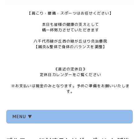
【肩こり・腰痛・スポーツはお任せください】
本日も皆様の健康の支えとして
精一杯努力させていただきます
八千代市緑が丘西の緑が丘はり灸治療院
【鍼灸&整体で身体のバランスを調整】
《直近の定休日》
定休日カレンダーをご覧ください
※お支払いは現金のみとなります。予めご準備をお願いいたしま
す。
MENU ▼