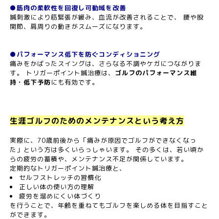
●筋肉の柔軟性を回復し可動域を改善
鍼刺激により筋緊張が緩み、血流が改善されることで、 腰や股
関節、肩周りの動きがスムーズになります。
●パフォーマンス低下を防ぐコンディショニング
痛みをかばったスイングは、さらなる不調やケガにつながりま
す。 トリガーポイント鍼治療は、
ゴルフのパフォーマンス維
持・低下予防
にも有効です。
生涯ゴルフのためのメンテナンスという考え方
実際に、70歳前後から「痛みが原因でゴルフができなくなっ
た」という方は多くいらっしゃいます。 その多くは、若い頃か
らの疲労の蓄積や、メンテナンス不足が関係しています。
定期的なトリガーポイント鍼治療と、
セルフストレッチの習慣化
正しい体の使い方の理解
疲労を溜めにくい体づくり
を行うことで、年齢を重ねてもゴルフを楽しめる体を目指すこと
ができます。