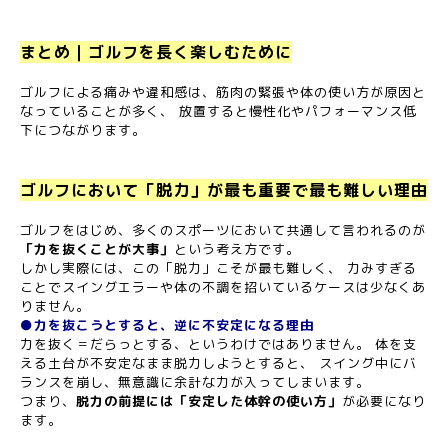
まとめ｜ゴルフを長く楽しむために
ゴルフによる痛みや違和感は、筋肉の緊張や体の使い方が原因と
なっていることが多く、 放置すると慢性化やパフォーマンス低
下につながります。
ゴルフにおいて「脱力」が最も重要で最も難しい理由
ゴルフをはじめ、多くのスポーツにおいて共通して言われるのが
「力を抜くことが大事」
という考え方です。
しかし実際には、この「脱力」こそが最も難しく、 力みすぎる
ことでスイングエラーや体の不調を招いているケースは少なくあ
りません。
●力を抜こうとすると、逆に不安定になる理由
力を抜く＝だらっとする、というわけではありません。 体を支
える土台が不安定なまま脱力しようとすると、 スイング中にバ
ランスを崩し、無意識に余計な力が入ってしまいます。
つまり、
脱力の前提には「安定した体幹の使い方」
が必要になり
ます。