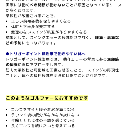
実際には
動くべき関節が動かないこと
が原因となっているケース
が多くあります。
柔軟性が改善されることで、
正しい前傾姿勢を保ちやすくなる
体幹と下半身が安定する
無理のないスイング軌道が作りやすくなる
結果として、スイングエラーの軽減だけでなく、
腰痛・肩痛な
どの予防
にもつながります。
●トリガーポイント鍼治療で動きやすい体へ
トリガーポイント鍼治療では、 動作エラーの背景にある
深部筋
の緊張
に直接アプローチします。
筋肉の柔軟性と可動域を回復させることで、 スイングの再現性
向上と、体への負担軽減を同時に目指すことが可能です。
このようなゴルファーにおすすめです
ゴルフをすると腰やお尻が痛くなる
ラウンド後の疲労がなかなか抜けない
年齢とともに体の不調を感じている
長くゴルフを続けたいと考えている