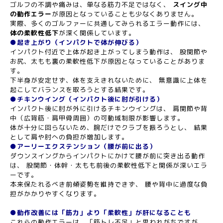
ゴルフの不調や痛みは、単なる筋力不足ではなく、
スイング中
の動作エラー
が原因となっていることも少なくありません。
実際、多くのゴルファーに共通してみられるエラー動作には、
体の柔軟性低下
が深く関係しています。
●起き上がり（インパクトで体が伸びる）
インパクト付近で上体が起き上がってしまう動作は、 股関節や
お尻、太もも裏の柔軟性低下が原因となっていることがありま
す。
下半身が安定せず、体を支えきれないために、 無意識に上体を
起こしてバランスを取ろうとする結果です。
●チキンウイング（インパクト後に肘が引ける）
インパクト後に肘が外に引けるチキンウイングは、 肩関節や背
中（広背筋・肩甲骨周囲）の可動域制限が影響します。
体が十分に回らないため、腕だけでクラブを振ろうとし、 結果
として肩や肘への負担が増加します。
●アーリーエクステンション（腰が前に出る）
ダウンスイングからインパクトにかけて腰が前に突き出る動作
は、 股関節・体幹・太もも前後の柔軟性低下と関係が深いエラ
ーです。
本来保たれるべき前傾姿勢を維持できず、 腰や背中に過度な負
担がかかりやすくなります。
●動作改善には「筋力」より「柔軟性」が肝になることも
これらの動作エラーは、「筋トレ不足」と思われがちですが、