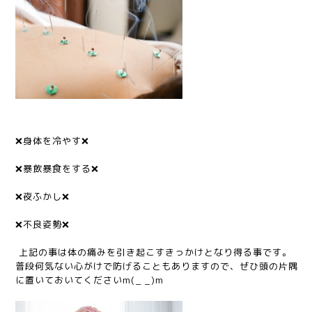
❌身体を冷やす❌
❌暴飲暴食をする❌
❌夜ふかし❌
❌不良姿勢❌
上記の事は体の痛みを引き起こすきっかけとなり得る事です。
普段何気ない心がけで防げることもありますので、ぜひ頭の片隅
に置いておいてくださいm(_ _)m