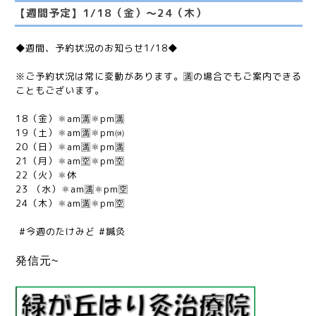
【週間予定】1/18（金）〜24（木）
◆週間、予約状況のお知らせ1/18◆
※ご予約状況は常に変動があります。🈵の場合でもご案内できる
こともございます。
18（金）⚛am🈵⚛pm🈵
19（土）⚛am🈵⚛pm㉁
20（日）⚛am🈵⚛pm🈵
21（月）⚛am🈳⚛pm🈳
22（火）⚛休
23 （水）⚛am🈵⚛pm🈳
24（木）⚛am🈵⚛pm🈳
#今週のたけみど #鍼灸
発信元~