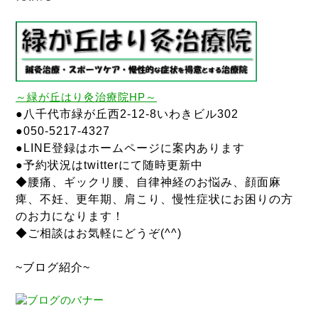
～
緑が丘はり灸治療院
HP～
●八千代市緑が丘西2-12-8いわきビル302
●050-5217-4327
●LINE登録はホームページに案内あります
●予約状況はtwitterにて随時更新中
◆腰痛、ギックリ腰、自律神経のお悩み、顔面麻
痺、不妊、更年期、肩こり、慢性症状にお困りの方
のお力になります！
◆ご相談はお気軽にどうぞ(^^)
~ブログ紹介~