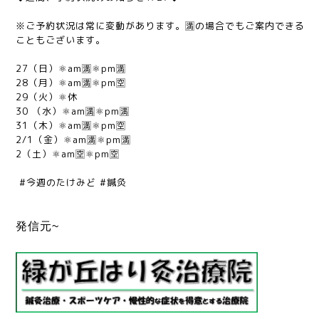
※ご予約状況は常に変動があります。🈵の場合でもご案内できる
こともございます。
27（日）⚛am🈵⚛pm🈵
28（月）⚛am🈵⚛pm🈳
29（火）⚛休
30 （水）⚛am🈵⚛pm🈵
31（木）⚛am🈵⚛pm🈳
2/1（金）⚛am🈵⚛pm🈵
2（土）⚛am🈳⚛pm🈳
#今週のたけみど #鍼灸
発信元~