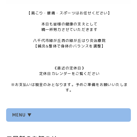
【肩こり・腰痛・スポーツはお任せください】
本日も皆様の健康の支えとして
精一杯努力させていただきます
八千代市緑が丘西の緑が丘はり灸治療院
【鍼灸&整体で身体のバランスを調整】
《直近の定休日》
定休日カレンダーをご覧ください
※お支払いは現金のみとなります。予めご準備をお願いいたしま
す。
MENU ▼