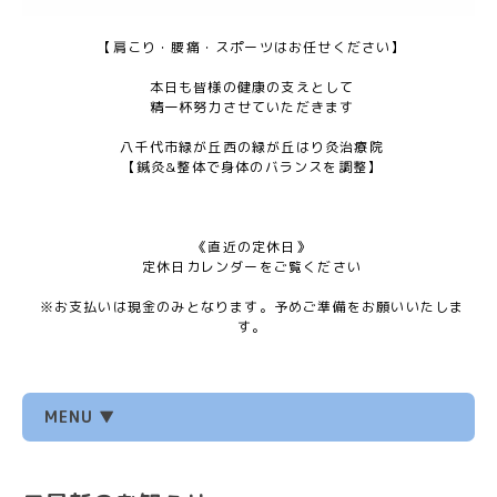
【肩こり・腰痛・スポーツはお任せください】
本日も皆様の健康の支えとして
精一杯努力させていただきます
八千代市緑が丘西の緑が丘はり灸治療院
【鍼灸&整体で身体のバランスを調整】
《直近の定休日》
定休日カレンダーをご覧ください
※お支払いは現金のみとなります。予めご準備をお願いいたしま
す。
MENU ▼