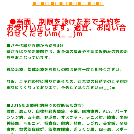
■□■□ ■□■□ ■□■□ ■□■□
●当面、制限を設けた形で予約を
お受けいたします。適宜、お問い合
わせくださいm(_ _)m
■八千代緑が丘駅から徒歩3分
緑が丘はり灸治療院では、お身体の痛みや不調にお悩みの方の治
療をおこなっています。
鍼灸治療、整体治療をお探しの際は是非一度ご相談ください。
なお、ご予約の枠に限りがあるため、ご希望の日時でのご予約が
取りにくくなっております。予めご了承くださいm(__)m
■2019年治療例(病院での診断名も含む)
腰痛、肩こり、自律神経失調症、不眠、眼精疲労、ALS、パーキ
ンソン病、五十肩、野球肩、オスグット、テニス肘、膝痛、坐骨
神経痛、ヘルニア、拒食症、鬱病、頭痛、しびれ、美容鍼、全身
疲労、梨状筋症候群、筋膜性腰痛、ぎっくり腰、四十肩、スポー