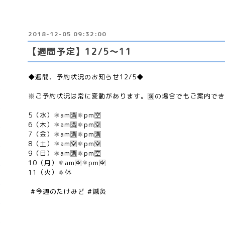
2018-12-05 09:32:00
【週間予定】12/5〜11
◆週間、予約状況のお知らせ12/5◆
※ご予約状況は常に変動があります。🈵の場合でもご案内で
5（水）⚛am🈵⚛pm🈳
6（木）⚛am🈵⚛pm🈳
7（金）⚛am🈵⚛pm🈵
8（土）⚛am🈳⚛pm🈳
9（日）⚛am🈵⚛pm🈳
10（月）⚛am🈳⚛pm🈳
11（火）⚛休
#今週のたけみど #鍼灸