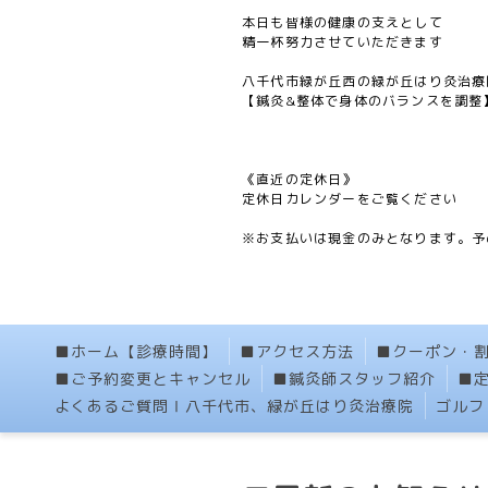
本日も皆様の健康の支えとして
精一杯努力させていただきます
八千代市緑が丘西の緑が丘はり灸治療
【鍼灸&整体で身体のバランスを調整
《直近の定休日》
定休日カレンダーをご覧ください
※お支払いは現金のみとなります。予
■ホーム【診療時間】
■アクセス方法
■クーポン・
■ご予約変更とキャンセル
■鍼灸師スタッフ紹介
■
よくあるご質問Ⅰ八千代市、緑が丘はり灸治療院
ゴルフ