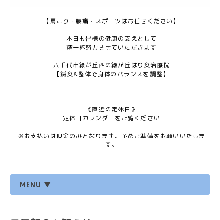
【肩こり・腰痛・スポーツはお任せください】
本日も皆様の健康の支えとして
精一杯努力させていただきます
八千代市緑が丘西の緑が丘はり灸治療院
【鍼灸&整体で身体のバランスを調整】
《直近の定休日》
定休日カレンダーをご覧ください
※お支払いは現金のみとなります。予めご準備をお願いいたしま
す。
MENU ▼