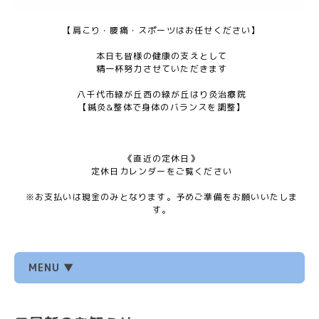
【肩こり・腰痛・スポーツはお任せください】
本日も皆様の健康の支えとして
精一杯努力させていただきます
八千代市緑が丘西の緑が丘はり灸治療院
【鍼灸&整体で身体のバランスを調整】
《直近の定休日》
定休日カレンダーをご覧ください
※お支払いは現金のみとなります。予めご準備をお願いいたしま
す。
MENU ▼