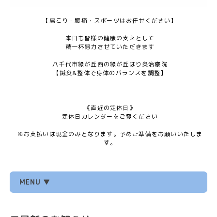
【肩こり・腰痛・スポーツはお任せください】
本日も皆様の健康の支えとして
精一杯努力させていただきます
八千代市緑が丘西の緑が丘はり灸治療院
【鍼灸&整体で身体のバランスを調整】
《直近の定休日》
定休日カレンダーをご覧ください
※お支払いは現金のみとなります。予めご準備をお願いいたしま
す。
MENU ▼