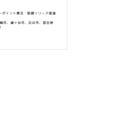
ーポイント療法・筋膜リリース理論
船橋市、鎌ヶ谷市、白井市、習志野
7