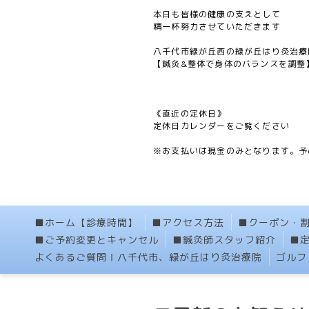
本日も皆様の健康の支えとして
精一杯努力させていただきます
八千代市緑が丘西の緑が丘はり灸治療
【鍼灸&整体で身体のバランスを調整
《直近の定休日》
定休日カレンダーをご覧ください
※お支払いは現金のみとなります。予
■ホーム【診療時間】
■アクセス方法
■クーポン・
■ご予約変更とキャンセル
■鍼灸師スタッフ紹介
■
よくあるご質問Ⅰ八千代市、緑が丘はり灸治療院
ゴルフ