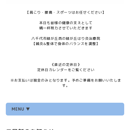
【肩こり・腰痛・スポーツはお任せください】
本日も皆様の健康の支えとして
精一杯努力させていただきます
八千代市緑が丘西の緑が丘はり灸治療院
【鍼灸&整体で身体のバランスを調整】
《直近の定休日》
定休日カレンダーをご覧ください
※お支払いは現金のみとなります。予めご準備をお願いいたしま
す。
MENU ▼