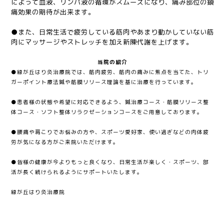
によって血液、リンパ液の循環がスムーズになり、痛み部位の鎮
痛効果の期待が出来ます。
●また、日常生活で疲労している筋肉やあまり動かしていない筋
肉にマッサージやストレッチを加え新陳代謝を上げます。
当院の紹介
●緑が丘はり灸治療院では、筋肉疲労、筋肉の痛みに焦点を当てた、トリ
ガーポイント療法鍼や筋膜リリース理論を基に治療を行っています。
●患者様の状態や希望に対応できるよう、鍼治療コース・筋膜リリース整
体コース・ソフト整体リラクゼーションコースをご用意しております。
●腰痛や肩こりでお悩みの方や、スポーツ愛好家、使い過ぎなどの肉体疲
労が気になる方がご来院いただけます。
●皆様の健康が今よりもっと良くなり、日常生活が楽しく・スポーツ、部
活が長く続けられるようにサポートいたします。
緑が丘はり灸治療院