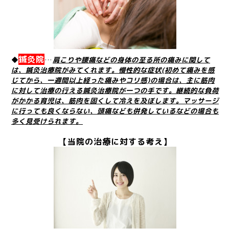
鍼灸院
◆
…
肩こりや腰痛などの身体の至る所の痛みに関して
は、鍼灸治療院がみてくれます。慢性的な症状(初めて痛みを感
じてから、一週間以上経った痛みやコリ感)の場合は、主に筋肉
に対して治療の行える鍼灸治療院が一つの手です。継続的な負荷
がかかる育児は、筋肉を固くして冷えを及ぼします。マッサージ
に行っても良くならない、頭痛なども併発しているなどの場合も
多く見受けられます。
【当院の治療に対する考え】