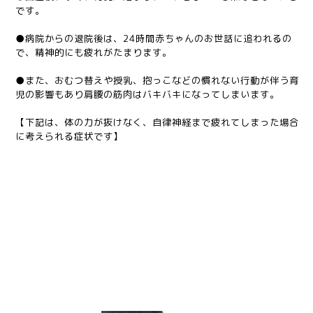
です。
●病院からの退院後は、24時間赤ちゃんのお世話に追われるの
で、精神的にも疲れがたまります。
●また、おむつ替えや授乳、抱っこなどの慣れない行動が伴う育
児の影響もあり肩腰の筋肉はバキバキになってしまいます。
【下記は、体の力が抜けなく、自律神経まで疲れてしまった場合
に考えられる症状です】
●肩こりで頭痛までする
●疲れているはずなのに寝つきが悪い
●無理な姿勢が続き腰が痛い
●パートナーや子供にきつくあたってしまう
お体の痛みだけではなく、精神的な面でも症状が現れることが、
育児疲れには特徴的と考えられます。今までの生活とはガラッと
変わり、子供中心の生活についていけない場合も多く聞かれま
す。