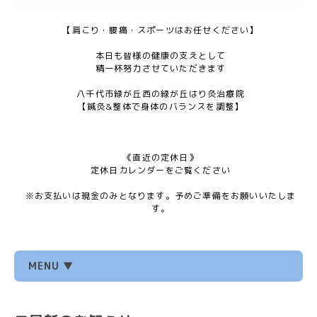
【肩こり・腰痛・スポーツはお任せください】
本日も皆様の健康の支えとして
精一杯努力させていただきます
八千代市緑が丘西の緑が丘はり灸治療院
【鍼灸&整体で身体のバランスを調整】
《直近の定休日》
定休日カレンダーをご覧ください
※お支払いは現金のみとなります。予めご準備をお願いいたしま
す。
MENU ▼