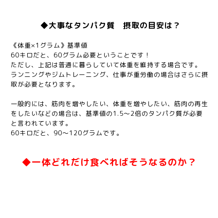
◆大事なタンパク質
摂取の目安は？
《体重×1グラム》基準値
60キロだと、60グラム必要ということです！
ただし、上記は普通に暮らしていて体重を維持する場合です。
ランニングやジムトレーニング、仕事が重労働の場合はさらに摂
取が必要となります。
一般的には、筋肉を増やしたい、体重を増やしたい、筋肉の再生
をしたいなどの場合は、基準値の1.5〜2倍のタンパク質が必要
と言われています。
60キロだと、90〜120グラムです。
◆一体どれだけ食べればそうなるのか？
朝ごはん、卵 納豆 牛乳200ml = 約26グラム
昼ごはん、チーズ 豆腐100 ささみ = 約22グラム
夕ごはん、焼き魚 = 約20グラム