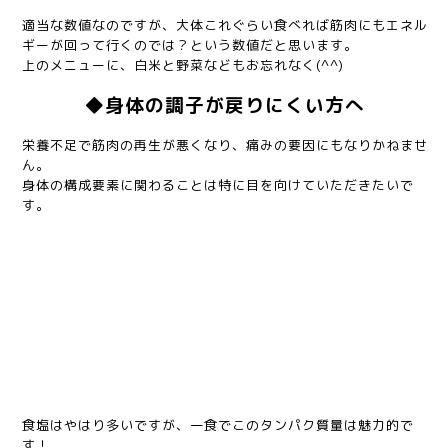
合計 66グラム
適当な数値なのですが、大体これぐらい食べれば筋肉にもエネル
ギーが回って行くのでは？という数値だと思います。
上のメニューに、白米と野菜などもお忘れなく(^^)
◆身体の調子が戻りにくい方へ
栄養不足で筋肉の再生が悪くなり、痛みの要因にもなりかねませ
ん。
身体の構成要素に関わることは特に目を向けていただきたいで
す。
〜松屋の鶏ささみ定食、成分表〜
カロリー 951kcal
タンパク質 54.5g ←←
脂質 30.2g
炭水化物 109g
ナトリウム 2701mg
食塩相当量 6.9
食塩はやはり多いですが、一食でこのタンパク質量は魅力的で
す！