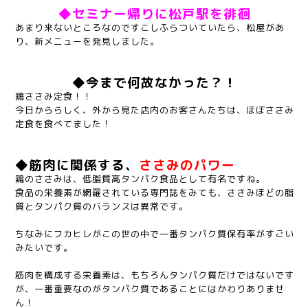
◆セミナー帰りに松戸駅を徘徊
あまり来ないところなのですこしふらついていたら、松屋があ
り、新メニューを発見しました。
◆今まで何故なかった？！
鶏ささみ定食！！
今日かららしく、外から見た店内のお客さんたちは、ほぼささみ
定食を食べてました！
◆筋肉に関係する、
ささみのパワー
鶏のささみは、低脂質高タンパク食品として有名ですね。
食品の栄養素が網羅されている専門誌をみても、ささみほどの脂
質とタンパク質のバランスは異常です。
ちなみにフカヒレがこの世の中で一番タンパク質保有率がすごい
みたいです。
筋肉を構成する栄養素は、もちろんタンパク質だけではないです
が、一番重要なのがタンパク質であることにはかわりありませ
ん！