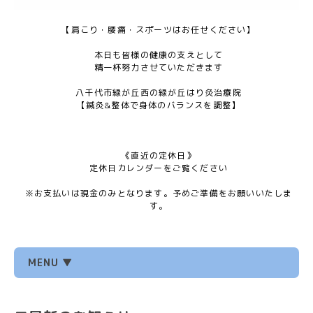
【肩こり・腰痛・スポーツはお任せください】
本日も皆様の健康の支えとして
精一杯努力させていただきます
八千代市緑が丘西の緑が丘はり灸治療院
【鍼灸&整体で身体のバランスを調整】
《直近の定休日》
定休日カレンダーをご覧ください
※お支払いは現金のみとなります。予めご準備をお願いいたしま
す。
MENU ▼