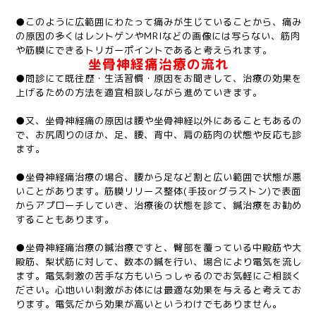
●このように広範囲にわたって痛みが生じていることから、痛み
の原因の多くはレントゲンやMRIなどの画像には写らない、筋肉
や筋膜にできるトリガーポイントであると考えられます。
坐骨神経痛治療の流れ
●問診にて既往歴・生活習慣・原因をお聞きして、治療の効果を
上げるための方法を適宜相談しながら進めていきます。
●又、坐骨神経痛の原因は腰や坐骨神経以外にあることもあるの
で、お尻周りのほか、足、腰、背中、肩の筋肉の状態や反応も診
ます。
●坐骨神経痛治療の場合、腰から足など割と広い範囲で状態が悪
いことがあります。筋膜リリース整体(手技orグラストン)で表面
からアプローチしていき、治療後の状態を診て、鍼治療をお勧め
することもあります。
●坐骨神経痛治療の鍼治療ですと、臀部を覆っている中殿筋や大
殿筋、梨状筋に対して、数本の鍼を行い、場合により電気を流し
ます。電気刺激の苦手な方もいらっしゃるのでお気軽にご相談く
ださい。心地いい刺激がお体には最適な効果を与えると考えてお
ります。電気だから効果が高いというわけでもありません。