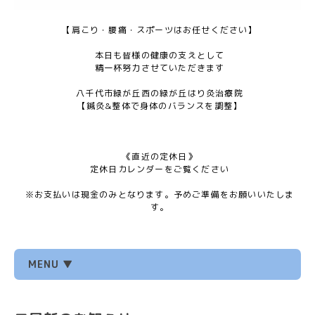
【肩こり・腰痛・スポーツはお任せください】
本日も皆様の健康の支えとして
精一杯努力させていただきます
八千代市緑が丘西の緑が丘はり灸治療院
【鍼灸&整体で身体のバランスを調整】
《直近の定休日》
定休日カレンダーをご覧ください
※お支払いは現金のみとなります。予めご準備をお願いいたしま
す。
MENU ▼