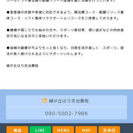
ガーポイント療法鍼や筋膜リリース理論を基に治療を行っています。
●患者様の状態や希望に対応できるよう、鍼治療コース・筋膜リリース整
体コース・ソフト整体リラクゼーションコースをご用意しております。
●腰痛や肩こりでお悩みの方や、スポーツ愛好家、使い過ぎなどの肉体疲
労が気になる方がご来院いただけます。
●皆様の健康が今よりもっと良くなり、日常生活が楽しく・スポーツ、部
活が長く続けられるようにサポートいたします。
緑が丘はり灸治療院
緑が丘はり灸治療院
090-5002-7986
電話
LINE
MENU
MAP
定休日