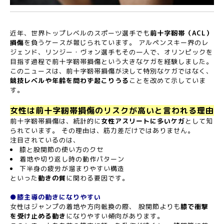
近年、世界トップレベルのスポーツ選手でも
前十字靭帯（ACL）
損傷
を負うケースが報じられています。 アルペンスキー界のレ
ジェンド、リンジー・ヴォン選手もその一人で、オリンピックを
目指す過程で前十字靭帯損傷という大きなケガを経験しました。
このニュースは、前十字靭帯損傷が決して特別なケガではなく、
競技レベルや年齢を問わず起こりうる
ことを改めて示していま
す。
女性は前十字靭帯損傷のリスクが高いと言われる理由
前十字靭帯損傷は、統計的に
女性アスリートに多いケガ
として知
られています。 その理由は、筋力差だけではありません。
注目されているのは、
膝と股関節の使い方のクセ
着地や切り返し時の動作パターン
下半身の疲労が溜まりやすい構造
といった
動きの質
に関わる要因です。
●膝主導の動きになりやすい
女性はジャンプの着地や方向転換の際、 股関節よりも
膝で衝撃
を受け止める動き
になりやすい傾向があります。