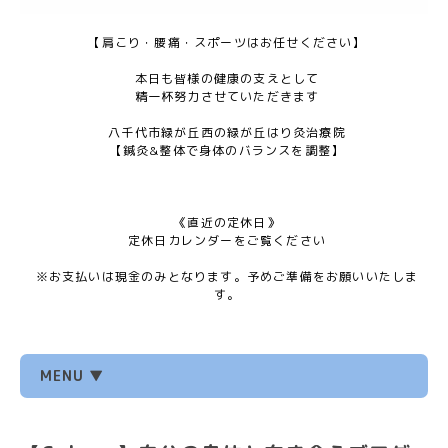
【肩こり・腰痛・スポーツはお任せください】
本日も皆様の健康の支えとして
精一杯努力させていただきます
八千代市緑が丘西の緑が丘はり灸治療院
【鍼灸&整体で身体のバランスを調整】
《直近の定休日》
定休日カレンダーをご覧ください
※お支払いは現金のみとなります。予めご準備をお願いいたしま
す。
MENU ▼