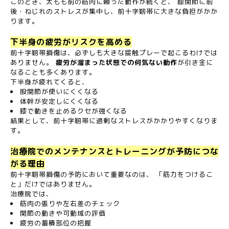
このとき、太もも前の筋肉に頼った動作が続くと、 膝関節に前
後・ねじれのストレスが集中し、前十字靭帯に大きな負担がかか
ります。
下半身の疲労がリスクを高める
前十字靭帯損傷は、必ずしも大きな接触プレーで起こるわけでは
ありません。
疲労が溜まった状態での何気ない動作
が引き金に
なることも多くあります。
下半身が疲れてくると、
股関節が使いにくくなる
体幹が安定しにくくなる
膝で動きを止めるクセが強くなる
結果として、前十字靭帯に過剰なストレスがかかりやすくなりま
す。
治療院でのメンテナンスとトレーニングが予防につな
がる理由
前十字靭帯損傷の予防において重要なのは、 「筋力をつけるこ
と」だけではありません。
治療院では、
筋肉の張りや左右差のチェック
関節の動きや可動域の評価
疲労の蓄積部位の把握