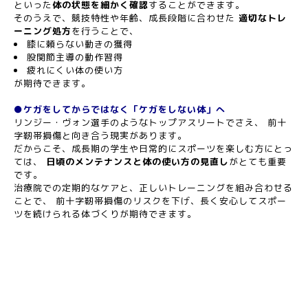
といった
体の状態を細かく確認
することができます。
そのうえで、競技特性や年齢、成長段階に合わせた
適切なトレ
ーニング処方
を行うことで、
膝に頼らない動きの獲得
股関節主導の動作習得
疲れにくい体の使い方
が期待できます。
●ケガをしてからではなく「ケガをしない体」へ
リンジー・ヴォン選手のようなトップアスリートでさえ、 前十
字靭帯損傷と向き合う現実があります。
だからこそ、成長期の学生や日常的にスポーツを楽しむ方にとっ
ては、
日頃のメンテナンスと体の使い方の見直し
がとても重要
です。
治療院での定期的なケアと、正しいトレーニングを組み合わせる
ことで、 前十字靭帯損傷のリスクを下げ、長く安心してスポー
ツを続けられる体づくりが期待できます。