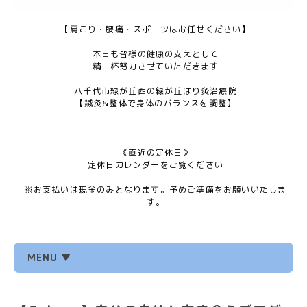
【肩こり・腰痛・スポーツはお任せください】
本日も皆様の健康の支えとして
精一杯努力させていただきます
八千代市緑が丘西の緑が丘はり灸治療院
【鍼灸&整体で身体のバランスを調整】
《直近の定休日》
定休日カレンダーをご覧ください
※お支払いは現金のみとなります。予めご準備をお願いいたしま
す。
MENU ▼