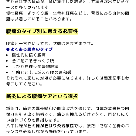
されるはずの負荷が、腰に集中した結果として痛みが出ているケ
ースが多く見られます。
慢性腰痛・ぎっくり腰・坐骨神経痛なども、背景にある身体の問
題は共通していることがあります。
腰痛のタイプ別に考える必要性
腰痛と一言でいっても、状態はさまざまです。
●よくある腰痛のタイプ
慢性的に続く腰痛
急に起こるぎっくり腰
しびれを伴う坐骨神経痛
年齢とともに増える腰の違和感
それぞれに適した対処が必要になります。詳しくは関連記事も参
考にしてください。
鍼灸による腰痛ケアという選択
鍼灸は、筋肉の緊張緩和や血流改善を通じて、身体が本来持つ回
復力を引き出す施術です。痛みを抑えるだけでなく、再発しにく
い身体づくりを目指します。
八千代緑が丘の
緑が丘はり灸治療院
では、腰だけでなく全身のバ
ランスを確認しながら施術を行っています。