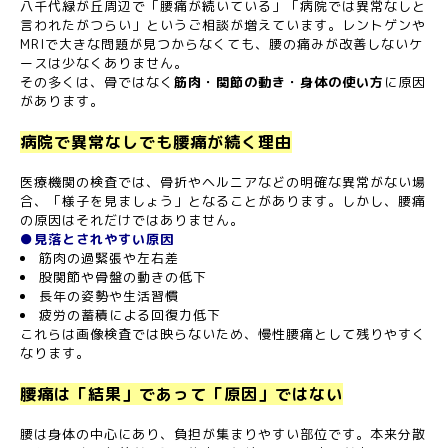
八千代緑が丘周辺で「腰痛が続いている」「病院では異常なしと
言われたがつらい」というご相談が増えています。レントゲンや
MRIで大きな問題が見つからなくても、腰の痛みが改善しないケ
ースは少なくありません。
その多くは、骨ではなく
筋肉・関節の動き・身体の使い方
に原因
があります。
病院で異常なしでも腰痛が続く理由
医療機関の検査では、骨折やヘルニアなどの明確な異常がない場
合、「様子を見ましょう」となることがあります。しかし、腰痛
の原因はそれだけではありません。
●見落とされやすい原因
筋肉の過緊張や左右差
股関節や骨盤の動きの低下
長年の姿勢や生活習慣
疲労の蓄積による回復力低下
これらは画像検査では映らないため、慢性腰痛として残りやすく
なります。
腰痛は「結果」であって「原因」ではない
腰は身体の中心にあり、負担が集まりやすい部位です。本来分散