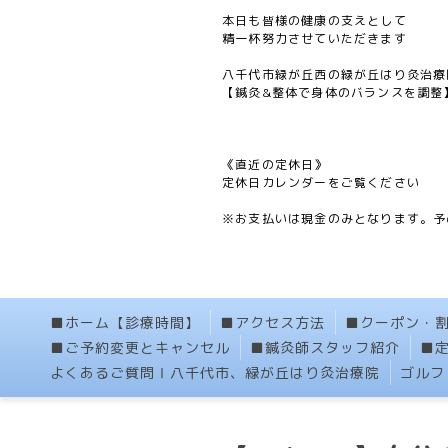
本日も皆様の健康の支えとして
精一杯努力させていただきます
八千代市緑が丘西の緑が丘はり灸治療
【鍼灸&整体で身体のバランスを調整
《直近の定休日》
定休日カレンダーをご覧ください
※お支払いは現金のみとなります。予
■ホーム【診療時間】
■アクセス方法
■クーポン・
■ご予約変更とキャンセル
■鍼灸師スタッフ紹介
■
よくあるご質問Ⅰ八千代市、緑が丘はり灸治療院
ゴルフ