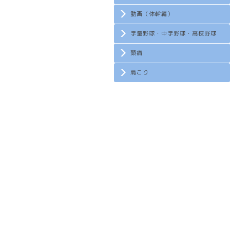
動画（体幹編）
学童野球・中学野球・高校野球
頭痛
肩こり