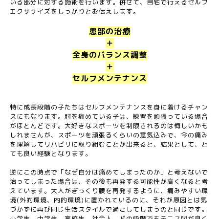
いる部分に対する施術を行います。併せて、自宅で行えるセルフ
エクササイズをしっかりとお伝えします。
患部の治療
＋
全身のバランス調整
＋
セルフメンテナンス
特に成長段階の子たちはセルフメンテナンスを身に着けるチャン
スにもなります。肘を痛めている子は、練習を頑張っている場合
がほとんどです。大好きなスポーツを制限されるのは悔しいかも
しれませんが、スポーツを頑張るくらいの意気込みで、今の痛み
を理解してリハビリに取り組むことが出来ると、結果として、と
ても良い経験となります。
逆にこの時点で「なぜ自分は痛めてしまったのか」と考えないで
治ってしまった場合は、その後も再発する可能性が高くなると考
えています。大人がぎっくり腰を再発するように、痛みやすい環
境(外的環境、内的環境)に置かれているのに、それが原因とは気
づかずに再び同じ生活スタイルで過ごしてしまうのと同じです。
小学生、中学生、高校生、社会人、どの段階でもテニス肘が良く