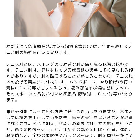
緑が丘はり灸治療院(たけうち治療院含む)では、年間を通してテ
ニス肘の施術を行っております。
テニス肘とは、スイングのし過ぎで肘が痛くなる状態の総称で
す。テニス肘は、野球をしている成長期の選手に多く見られる傾
向がありますが、肘を酷使することで起こることから、テニス以
外の投げる競技(ソフトボール、ハンドボール、やり投げ)や打つ
競技(ゴルフ)等でもよくみられ、痛み部位や状況などによって、
そのスポーツの名前が付いた疾患名(野球肘、ゴルフ肘等)があり
ます。
年齢や時期によって対処方法に若干の違いはありますが、基本と
しては練習を中止していただき、患部の炎症を抑えることが必要
になります。それに加え、肘周囲の筋肉に対しての施術を行うこ
と、患部の回復を促すこと、またその部分に付随する肩、体幹、
股関節など、全身の柔軟性やバランスをみて、肘に負担をかけて