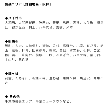
出張エリア【詳細地名・抜粋】
◆八千代市
大和田
、
大和田新田
、
勝田台
、
萱田
、
島田
、
高津
、
大学町
、
緑が
丘
、
緑が丘西
、
村上
、
八千代台
、
吉橋
、
米本
◆船橋市
旭町
、
大穴
、
大神保町
、
海神
、
金杉
、
高野台
、
小室
、
咲が丘
、
芝
山
、
高根
、
坪井
、
田喜野井
、
豊富
、
夏見
、
習志野
、
七林
、
二宮
、
飯山満
、
二和向台
、
前原
、
三咲
、
みやぎ台
、
八木ケ谷
、
薬円台
、
上山町
、
馬込沢
◆鎌ヶ谷
初富
、
くぬぎ山
、
新鎌ヶ谷
、
道野辺
、
東鎌ヶ谷
、
馬込沢
、
南鎌ヶ
谷
◆ その他
千葉市
幕張エリア
、
千葉ニュータウン
など
。