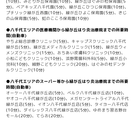
(10分)、
みどりが丘保育園
(10分)、
緑が丘はぐみの杜保育園
(5
分)、
ベアキッズ八千代園
(5分)、
緑が丘こひつじ保育園
(10分)、
プチリック緑が丘西園
(10分)、
緑が丘ひよこ保育園
(5分)、
きじ
の山保育園
(5分)、
虹のこころ保育園
(10分)
●八千代エリアの医療機関から緑が丘はり灸治療院までの所要時
間(自動車)
やちよ総合診療クリニック
(5分)、
キャップスクリニック八千代
緑が丘
(5分)、
緑が丘メディカルクリニック
(15分)、
緑が丘ウィ
メンズクリニック
(15分)、
おちあい皮膚科クリニック
(10分)、
小松こどもクリニック
(10分)、
浜野胃腸科外科
(5分)、
緑が丘小
児科
(10分)、
細野こどもクリニック
(20分)、
はぐみの杜デンタ
ルクリニック
(10分)
●八千代エリアのスーパー等から緑が丘はり灸治療院までの所要
時間(自動車)
オーケー八千代緑が丘店
(5分)、
ベルク八千代緑が丘店
(10分)、
ヤオコー八千代緑が丘店
(10分)、
メガセンタートライアル八千代
緑が丘店
(5分)、
イオン八千代緑が丘店
(5分)、
タイヨー八千代店
(10分)、
ダイレックス八千代緑が丘店
(5分)、
ゆめまち習志野台
モール
(20分)、
てらお
(20分)、