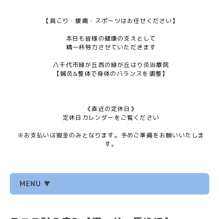
【肩こり・腰痛・スポーツはお任せください】
本日も皆様の健康の支えとして
精一杯努力させていただきます
八千代市緑が丘西の緑が丘はり灸治療院
【鍼灸&整体で身体のバランスを調整】
《直近の定休日》
定休日カレンダーをご覧ください
※お支払いは現金のみとなります。予めご準備をお願いいたしま
す。
MENU ▼