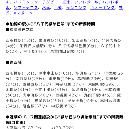
ル
、
バドミントン
、
ラグビー
、
卓球
、
ソフトボール
、
ハンドボー
ル
、
ソフトテニス
、
水泳
、
弓道
、
ランニング
、
ウォーキング
、
ヨ
ガ
、
eスポーツ
●沿線の駅から”八千代緑が丘駅”までの所要時間
■東葉高速鉄道
西船橋駅(15分)
、
東海神駅(10分)
、
飯山満駅(7分)
、
北習志野駅
(4分)
、
船橋日大前駅(1分)
、
八千代緑が丘駅(0分)
、
八千代中央
駅(2分)
、
村上駅(4分)
、
東葉勝田台駅(7分)
■東西線
西船橋駅(15分)
、
原木中山駅(18分)
、
妙典駅(21分)
、
行徳駅(23
分)
、
南行徳駅(25分)
、
浦安駅(27分)
、
葛西駅(29分)
、
浦安駅
(27分)
、
西葛西駅(33分)
、
南砂町駅(37分)
、
東陽町駅(29分)
、
木場駅(31分)
、
門前中町駅(33分)
、
茅場町駅(36分)
、
日本橋駅
(38分)
、
大手町駅(40分)
、
竹橋駅(42分)
、
九段下駅(44分)
、
飯
田橋駅(46分)
、
神楽坂駅(49分)
、
早稲田駅(51分)
、
高田馬場駅
(54分)
、
落合駅(57分)
、
中野駅(60分)
●近隣のゴルフ関連施設から”緑が丘はり灸治療院”までの所要時
間(自動車)
太平洋クラブ八千代コース(20-30分)