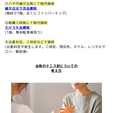
①
八千代緑が丘院にて院内施術
緑が丘はり灸治療院
(階段で3階、近くにコインパーキング)
②
船橋三咲院にて院内施術
たけうち治療院
(1階、無料駐車場有り)
③
出張対応、ご自宅などで施術
(出張料金が発生します。ご自宅、宿泊先、ホテル、レンタルサ
ロン、競技場)
当院のテニス肘についての
考え方