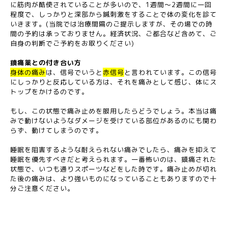
に筋肉が酷使されていることが多いので、1週間〜2週間に一回
程度で、しっかりと深部から鍼刺激をすることで体の変化を診て
いきます。(当院では治療間隔のご提示しますが、その場での時
間の予約は承っておりません。経済状況、ご都合など含めて、ご
自身の判断でご予約をお取りください)
鎮痛薬との付き合い方
身体の痛み
は、信号でいうと
赤信号
と言われています。この信号
にしっかりと反応している方は、それを痛みとして感じ、体にス
トップをかけるのです。
もし、この状態で痛み止めを服用したらどうでしょう。本当は痛
みで動けないようなダメージを受けている部位があるのにも関わ
らず、動けてしまうのです。
睡眠を阻害するような耐えられない痛みでしたら、痛みを抑えて
睡眠を優先すべきだと考えられます。一番怖いのは、鎮痛された
状態で、いつも通りスポーツなどをした時です。痛み止めが切れ
た後の痛みは、より強いものになっていることもありますので十
分ご注意ください。