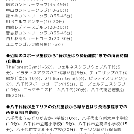
総武カントリークラブ(35-45分)
中山カントリークラブ(10-20分)
鎌ヶ谷カントリークラブ(35-45分)
明治ゴルフセンター(10-20分)
国際レディースゴルフ(20-30分)
習志野カントリークラブ(35-45分)
白井林間ショートコース(20-30分)
ユニオンゴルフ練習場(1-5分)
●近隣のスポーツ施設から”緑が丘はり灸治療院”までの所要時間
(自動車)
TheForestGym(1-5分)
、
ウェルネスクラブウェブ八千代(5
分)
、
ピラティスアクス八千代緑が丘
(5
分)
、
チョコザップ八千代
緑が丘南(5-10分)
、
24hBurrnGym(5分)
、
ピラティスリアン(5
分)
、
八千代スポーツガーデン
(15分)
、
ローズヒルテニスクラブ
(10分)
、
ニッケテニスドーム八千代
(20分)
、
八千代総合運動公
園
(20分)
、
●八千代緑が丘エリアの公共施設から緑が丘はり灸治療院までの
所要時間(自動車)
八千代市立みどりがおか小学校
(10分)、
八千代市立新木戸小学校
(10分)、
八千代市立睦小学校
(15分)、
八千代市立高津小学校
(15
分)、
八千代市立大和田小学校
(20分)、
エーワン緑が丘保育園