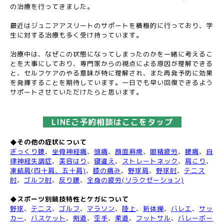
の治療を行ってきました。
最近はジュニアアスリートのサポートを積極的に行っており、学
生に対する治療も多く受け持っています。
治療中は、なぜこの状態になってしまったのかを一緒に考えるこ
とを大事にしており、専門家からの視点による原因が理解できる
と、セルフケアのやる意味が特に理解され、また再発予防に効果
を発揮することを期待しています。一日でも早い回復できるよう
サポートさせていただけたらと思います。
LINEご予約相談はここをタップ
◆その他の症状について
ぎっくり腰
、
坐骨神経痛
、
頭痛
、
顔面麻痺
、
眼精疲労
、
腰痛
、
自
律神経失調症
、
美容はり
、
寝違え
、
ストレートネック
、
肩こり
、
凍結肩(四十肩、五十肩)
、
膝の痛み
、
野球肩
、
野球肘
、
テニス
肘
、
ゴルフ肘
、
反り腰
、
全身の疲労(リラクゼーション)
◆スポーツ別競技特性とケガについて
野球
、
テニス
、
ゴルフ
、
マラソン
、
陸上
、
新体操
、
バレエ
、
サッ
カー
、
バスケット
、
剣道
、
空手
、
柔道
、
フットサル
、
バレーボー