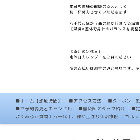
本日も皆様の健康の支えとして
精一杯努力させていただきます
八千代市緑が丘西の緑が丘はり灸治療
【鍼灸&整体で身体のバランスを調整
《直近の定休日》
定休日カレンダーをご覧ください
※お支払いは現金のみとなります。予
■ホーム【診療時間】
■アクセス方法
■クーポン・
■ご予約変更とキャンセル
■鍼灸師スタッフ紹介
■
よくあるご質問Ⅰ八千代市、緑が丘はり灸治療院
ゴルフ