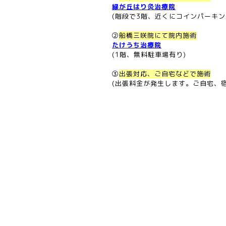
緑が丘はり灸治療院
(階段で3階、近くにコインパーキン
②
船橋三咲院にて院内施術
たけうち治療院
(1階、無料駐車場有り)
③
出張対応、ご自宅などで施術
(出張料金が発生します。ご自宅、