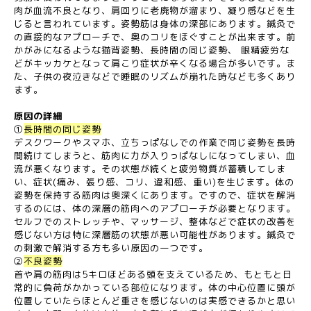
肉が血流不良となり、肩回りに老廃物が溜まり、凝り感などを生
じると言われています。姿勢筋は身体の深部にあります。鍼灸で
の直接的なアプローチで、奥のコリをほぐすことが出来ます。前
かがみになるような猫背姿勢、長時間の同じ姿勢、 眼精疲労な
どがキッカケとなって肩こり症状が辛くなる場合が多いです。ま
た、子供の夜泣きなどで睡眠のリズムが崩れた時なども多くあり
ます。
原因の詳細
①
長時間の同じ姿勢
デスクワークやスマホ、立ちっぱなしでの作業で同じ姿勢を長時
間続けてしまうと、筋肉に力が入りっぱなしになってしまい、血
流が悪くなります。その状態が続くと疲労物質が蓄積してしま
い、症状(痛み、張り感、コリ、違和感、重い)を生じます。体の
姿勢を保持する筋肉は奥深くにあります。ですので、症状を解消
するのには、体の深層の筋肉へのアプローチが必要となります。
セルフでのストレッチや、マッサージ、整体などで症状の改善を
感じない方は特に深層筋の状態が悪い可能性があります。鍼灸で
の刺激で解消する方も多い原因の一つです。
②
不良姿勢
首や肩の筋肉は5キロほどある頭を支えているため、もともと日
常的に負荷がかかっている部位になります。体の中心位置に頭が
位置していたらほとんど重さを感じないのは実感できるかと思い