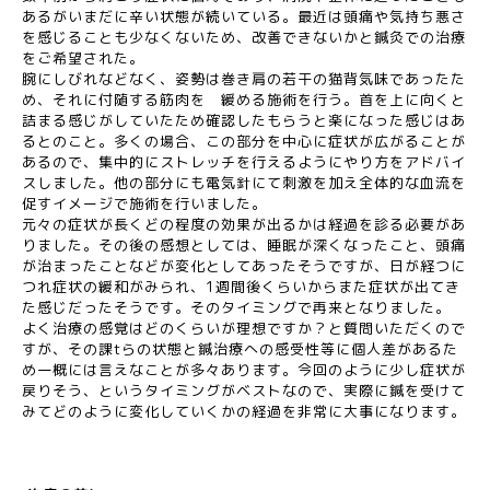
あるがいまだに辛い状態が続いている。最近は頭痛や気持ち悪さ
を感じることも少なくないため、改善できないかと鍼灸での治療
をご希望された。
腕にしびれなどなく、姿勢は巻き肩の若干の猫背気味であったた
め、それに付随する筋肉を 緩める施術を行う。首を上に向くと
詰まる感じがしていたため確認したもらうと楽になった感じはあ
るとのこと。多くの場合、この部分を中心に症状が広がることが
あるので、集中的にストレッチを行えるようにやり方をアドバイ
スしました。他の部分にも電気針にて刺激を加え全体的な血流を
促すイメージで施術を行いました。
元々の症状が長くどの程度の効果が出るかは経過を診る必要があ
りました。その後の感想としては、睡眠が深くなったこと、頭痛
が治まったことなどが変化としてあったそうですが、日が経つに
つれ症状の緩和がみられ、1週間後くらいからまた症状が出てき
た感じだったそうです。そのタイミングで再来となりました。
よく治療の感覚はどのくらいが理想ですか？と質問いただくので
すが、その課tらの状態と鍼治療への感受性等に個人差があるた
め一概には言えなことが多々あります。今回のように少し症状が
戻りそう、というタイミングがベストなので、実際に鍼を受けて
みてどのように変化していくかの経過を非常に大事になります。