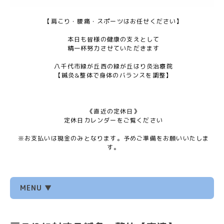
【肩こり・腰痛・スポーツはお任せください】
本日も皆様の健康の支えとして
精一杯努力させていただきます
八千代市緑が丘西の緑が丘はり灸治療院
【鍼灸&整体で身体のバランスを調整】
《直近の定休日》
定休日カレンダーをご覧ください
※お支払いは現金のみとなります。予めご準備をお願いいたしま
す。
MENU ▼