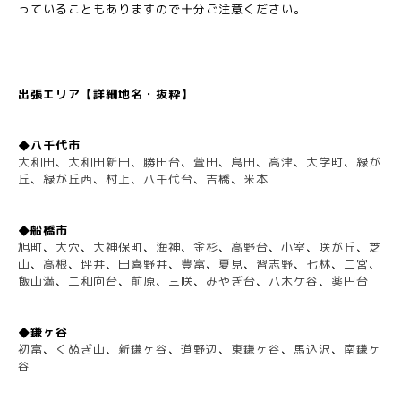
っていることもありますので十分ご注意ください。
出張エリア【詳細地名・抜粋】
◆八千代市
大和田
、
大和田新田
、
勝田台
、
萱田
、
島田
、
高津
、
大学町
、
緑が
丘
、
緑が丘西
、
村上
、
八千代台
、
吉橋
、
米本
◆船橋市
旭町
、
大穴
、
大神保町
、
海神
、
金杉
、
高野台
、
小室
、
咲が丘
、
芝
山
、
高根
、
坪井
、
田喜野井
、
豊富
、
夏見
、
習志野
、
七林
、
二宮
、
飯山満
、
二和向台
、
前原
、
三咲
、
みやぎ台
、
八木ケ谷
、
薬円台
◆鎌ヶ谷
初富
、
くぬぎ山
、
新鎌ヶ谷
、
道野辺
、
東鎌ヶ谷
、
馬込沢
、
南鎌ヶ
谷