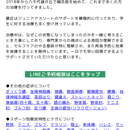
2018年から八千代緑が丘で鍼灸院を始めて、これまで多くの方
の治療を行ってきました。
最近はジュニアアスリートのサポートを積極的に行っており、学
生に対する治療も多く受け持っています。
治療中は、なぜこの状態になってしまったのかを一緒に考えるこ
とを大事にしており、専門家からの視点による原因が理解できる
と、セルフケアのやる意味が特に理解され、また再発予防に効果
を発揮することを期待しています。一日でも早い回復できるよう
サポートさせていただけたらと思います。
LINEご予約相談はここをタップ
◆その他の症状について
ぎっくり腰
、
坐骨神経痛
、
頭痛
、
顔面麻痺
、
眼精疲労
、
腰痛
、
自
律神経失調症
、
美容はり
、
寝違え
、
ストレートネック
、
肩こり
、
凍結肩(四十肩、五十肩)
、
膝の痛み
、
野球肩
、
野球肘
、
テニス
肘
、
ゴルフ肘
、
反り腰
、
全身の疲労(リラクゼーション)
◆スポーツ別競技特性とケガについて
野球
、
テニス
、
ゴルフ
、
マラソン
、
陸上
、
新体操
、
バレエ
、
サッ