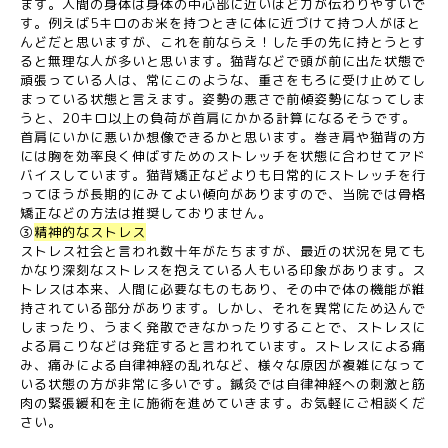
ます。人間の身体は身体の中心部に近いほど力が伝わりやすいで
す。例えば5キロのお米を持つときに体に近づけて持つ人がほと
んどだと思いますが、これを前ならえ！した手の先に持とうとす
ると無理な人が多いと思います。猫背などで頭が前に出た状態で
頑張っている人は、常にこのような、重さをもろに受け止めてし
まっている状態と言えます。姿勢の悪さで前傾姿勢になってしま
うと、20キロ以上の負荷が首肩にかかる計算になるそうです。
首肩にいかに悪いか想像できるかと思います。巻き肩や猫背の方
には胸を効率良く伸ばすためのストレッチを状態に合わせてアド
バイスしています。猫背矯正などよりも日常的にストレッチを行
ってほうが長期的にみてよい傾向がありますので、当院では骨格
矯正などの方法は推奨しておりません。
③
精神的なストレス
ストレス社会と言われ数十年がたちますが、最近の状況を見ても
かなり深刻なストレスを抱えている人もいる印象があります。ス
トレスは本来、人間に必要なものもあり、その中で体の機能が維
持されている部分があります。しかし、それを異常にため込んで
しまったり、うまく発散できなかったりすることで、ストレスに
よる肩こりなどは発症すると言われています。ストレスによる痛
み、痛みによる自律神経の乱れなど、様々な原因が複雑になって
いる状態の方が非常に多いです。鍼灸では自律神経への刺激と筋
肉の緊張緩和を主に施術を進めていきます。お気軽にご相談くだ
さい。