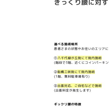
ぎっくり腰に対す
選べる施術場所
患者さまの状態やお住いのエリアに
①
八千代緑が丘院にて院内施術
(階段で3階、近くにコインパーキン
②
船橋三咲院にて院内施術
(1階、無料駐車場有り)
③
出張対応、ご自宅などで施術
(出張料金が発生します)
ギックリ腰の特徴