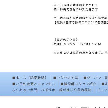
本日も皆様の健康の支えとして
精一杯努力させていただきます
八千代市緑が丘西の緑が丘はり灸治療
【鍼灸&整体で身体のバランスを調整
《直近の定休日》
定休日カレンダーをご覧ください
※お支払いは現金のみとなります。予
■ホーム【診療時間】
■アクセス方法
■クーポン・
■ご予約変更とキャンセル
■鍼灸師スタッフ紹介
■
よくあるご質問Ⅰ八千代市、緑が丘はり灸治療院
ゴルフ