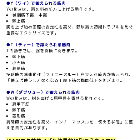
●Y（ワイ）で鍛えられる筋肉
Yの動きは、肩を斜め前方に上げる動作です。
僧帽筋下部・中部
棘上筋
腕を上げ始める際の安定性を高め、野球肩の初期トラブルを防ぐ
重要なエクササイズです。
●T（ティー）で鍛えられる筋肉
Tの動きでは、腕を真横に開きます。
棘下筋
小円筋
菱形筋
投球時の減速動作（フォロースルー）を支える筋肉が鍛えられ、
「使えば使うほど弱くなる」棘下筋の機能低下を防ぎます。
●W（ダブリュー）で鍛えられる筋肉
Wの動きは、肘を曲げて肩甲骨を寄せる動作です。
肩甲下筋
棘下筋
菱形筋
肩関節の安定性を高め、インナーマッスルを「使える状態」に整
える目的があります。