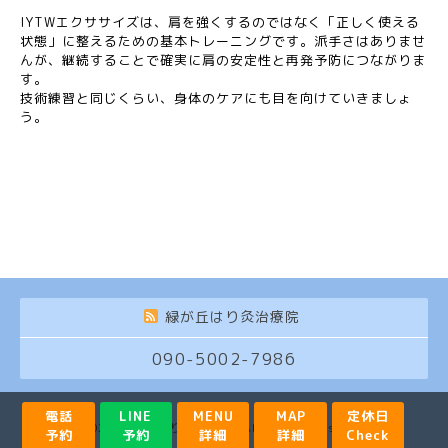
IYTWエクササイズは、肩を強くするのではなく「正しく使える
状態」に整えるための基本トレーニングです。派手さはありませ
んが、継続することで確実に肩の安定性と再発予防につながりま
す。
技術練習と同じくらい、身体のケアにも目を向けていきましょ
う。
緑が丘はり灸治療院
090-5002-7986
電話
LINE
MENU
MAP
定休日
©2026
緑が丘はり灸治療院
. All Rights Reserved.
予約
予約
詳細
詳細
Check