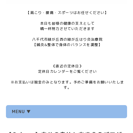
【肩こり・腰痛・スポーツはお任せください】
本日も皆様の健康の支えとして
精一杯努力させていただきます
八千代市緑が丘西の緑が丘はり灸治療院
【鍼灸&整体で身体のバランスを調整】
《直近の定休日》
定休日カレンダーをご覧ください
※お支払いは現金のみとなります。予めご準備をお願いいたしま
す。
MENU ▼