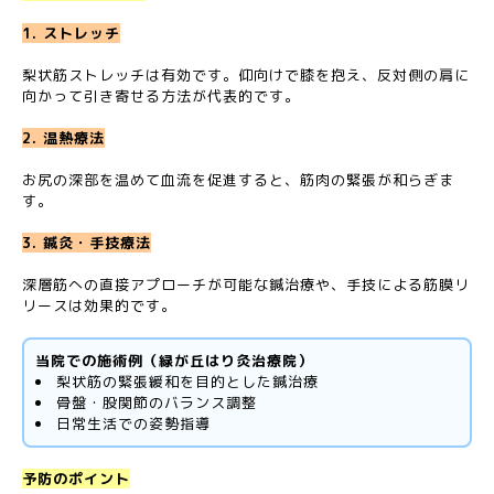
1. ストレッチ
梨状筋ストレッチは有効です。仰向けで膝を抱え、反対側の肩に
向かって引き寄せる方法が代表的です。
2. 温熱療法
お尻の深部を温めて血流を促進すると、筋肉の緊張が和らぎま
す。
3. 鍼灸・手技療法
深層筋への直接アプローチが可能な鍼治療や、手技による筋膜リ
リースは効果的です。
当院での施術例（緑が丘はり灸治療院）
梨状筋の緊張緩和を目的とした鍼治療
骨盤・股関節のバランス調整
日常生活での姿勢指導
予防のポイント