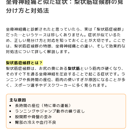
坐骨神経痛と似た症状：梨状筋症候群の見
分け方と対処法
坐骨神経痛と診断されたと思っていたら、実は「梨状筋症候群」
だった…というケースは珍しくありません。症状が似ているた
め、正しい見分け方と対応を知っておくことが大切です。ここで
は、梨状筋症候群の特徴、坐骨神経痛との違い、そして効果的な
対処法について詳しく解説します。
梨状筋症候群とは？
梨状筋症候群は、お尻の奥にある
梨状筋
という筋肉が硬くなり、
そのすぐ下を通る坐骨神経を圧迫することで起こる症状です。ラ
ンニングや長時間の座位、筋肉の使いすぎが原因になることが多
く、スポーツ選手やデスクワーカーに多く見られます。
主な原因
長時間の座位（特に車の運転）
ランニングやジャンプ動作の繰り返し
股関節や骨盤の歪み
臀部の冷えや血行不良