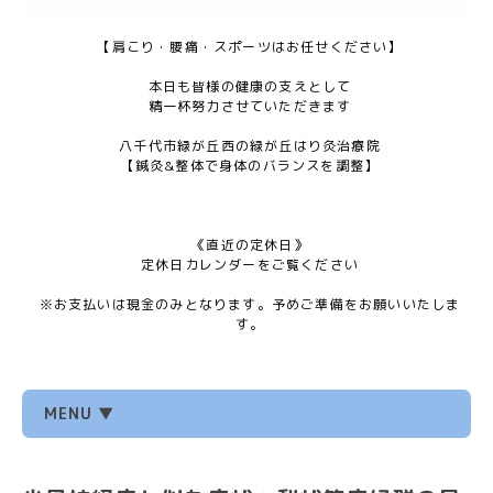
【肩こり・腰痛・スポーツはお任せください】
本日も皆様の健康の支えとして
精一杯努力させていただきます
八千代市緑が丘西の緑が丘はり灸治療院
【鍼灸&整体で身体のバランスを調整】
《直近の定休日》
定休日カレンダーをご覧ください
※お支払いは現金のみとなります。予めご準備をお願いいたしま
す。
MENU ▼