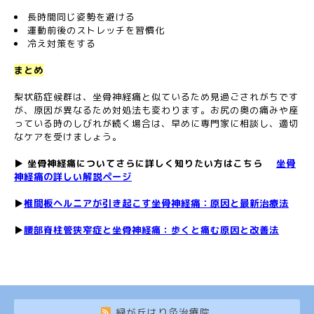
長時間同じ姿勢を避ける
運動前後のストレッチを習慣化
冷え対策をする
まとめ
梨状筋症候群は、坐骨神経痛と似ているため見過ごされがちです
が、原因が異なるため対処法も変わります。お尻の奥の痛みや座
っている時のしびれが続く場合は、早めに専門家に相談し、適切
なケアを受けましょう。
▶ 坐骨神経痛についてさらに詳しく知りたい方はこちら
坐骨
神経痛の詳しい解説ページ
▶
椎間板ヘルニアが引き起こす坐骨神経痛：原因と最新治療法
▶
腰部脊柱管狭窄症と坐骨神経痛：歩くと痛む原因と改善法
緑が丘はり灸治療院