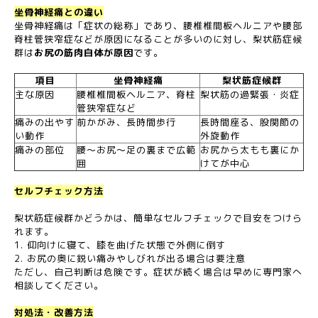
坐骨神経痛との違い
坐骨神経痛は「症状の総称」であり、腰椎椎間板ヘルニアや腰部
脊柱管狭窄症などが原因になることが多いのに対し、梨状筋症候
群は
お尻の筋肉自体が原因
です。
項目
坐骨神経痛
梨状筋症候群
主な原因
腰椎椎間板ヘルニア、脊柱
梨状筋の過緊張・炎症
管狭窄症など
痛みの出やす
前かがみ、長時間歩行
長時間座る、股関節の
い動作
外旋動作
痛みの部位
腰～お尻～足の裏まで広範
お尻から太もも裏にか
囲
けてが中心
セルフチェック方法
梨状筋症候群かどうかは、簡単なセルフチェックで目安をつけら
れます。
仰向けに寝て、膝を曲げた状態で外側に倒す
お尻の奥に鋭い痛みやしびれが出る場合は要注意
ただし、自己判断は危険です。症状が続く場合は早めに専門家へ
相談してください。
対処法・改善方法