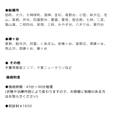
◆船橋市
旭町
、
大穴
、
大神保町
、
海神
、
金杉
、
高野台
、
小室
、
咲が丘
、
芝
山
、
高根
、
坪井
、
田喜野井
、
豊富
、
夏見
、
習志野
、
七林
、
二宮
、
飯山満
、
二和向台
、
前原
、
三咲
、
みやぎ台
、
八木ケ谷
、
薬円台
◆鎌ヶ谷
粟野
、
軽井沢
、
初富
、
くぬぎ山
、
新鎌ヶ谷
、
道野辺
、
東鎌ヶ谷
、
馬込沢
、
南鎌ヶ谷
、
鎌ヶ谷
◆ その他
千葉市
幕張エリア
、
千葉ニュータウン
など
施術料金
◆施術時間：45分～90分程度
(状態や治療内容により変わりますので、お時間に制限のある方
はお知らせください)
◆初診料￥1650