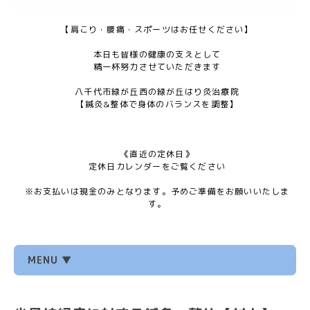
【肩こり・腰痛・スポーツはお任せください】
本日も皆様の健康の支えとして
精一杯努力させていただきます
八千代市緑が丘西の緑が丘はり灸治療院
【鍼灸&整体で身体のバランスを調整】
《直近の定休日》
定休日カレンダーをご覧ください
※お支払いは現金のみとなります。予めご準備をお願いいたしま
す。
MENU ▼