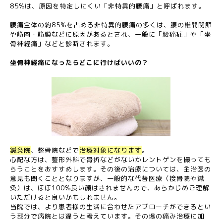
85%は、原因を特定しにくい「非特異的腰痛」と呼ばれます。
腰痛全体の約85%を占める非特異的腰痛の多くは、腰の椎間関節
や筋肉・筋膜などに原因があるとされ、一般に「腰痛症」や「坐
骨神経痛」などと診断されます。
坐骨神経痛になったらどこに行けばいいの？
鍼灸院
、整骨院などで
治療対象になります
。
心配な方は、整形外科で骨折などがないかレントゲンを撮っても
らうことをおすすめします。その後の治療については、主治医の
意見も聞くこととなりますが、一般的な代替医療（接骨院や鍼
灸）は、ほぼ100%良い顔はされませんので、あらかじめご理解
いただけると良いかもしれません。
当院では、より患者様の生活に合わせたアプローチができるとい
う部分で病院とは違うと考えています。その場の痛み治療に加