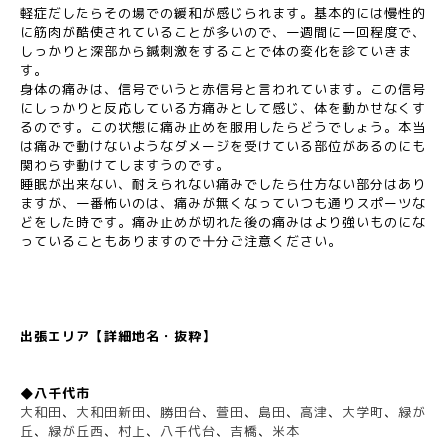
軽症だしたらその場での緩和が感じられます。基本的には慢性的
に筋肉が酷使されていることが多いので、一週間に一回程度で、
しっかりと深部から鍼刺激をすることで体の変化を診ていきま
す。
身体の痛みは、信号でいうと赤信号と言われています。この信号
にしっかりと反応している方痛みとして感じ、体を動かせなくす
るのです。この状態に痛み止めを服用したらどうでしょう。本当
は痛みで動けないようなダメージを受けている部位があるのにも
関わらず動けてしますうのです。
睡眠が出来ない、耐えられない痛みでしたら仕方ない部分はあり
ますが、一番怖いのは、痛みが無くなっていつも通りスポーツな
どをした時です。痛み止めが切れた後の痛みはより強いものにな
っていることもありますので十分ご注意ください。
出張エリア【詳細地名・抜粋】
◆八千代市
大和田
、
大和田新田
、
勝田台
、
萱田
、
島田
、
高津
、
大学町
、
緑が
丘
、
緑が丘西
、
村上
、
八千代台
、
吉橋
、
米本