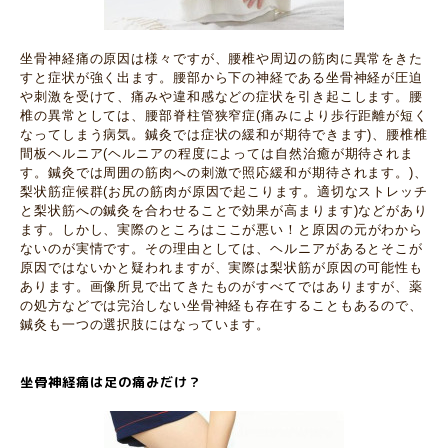
坐骨神経痛の原因は様々ですが、腰椎や周辺の筋肉に異常をきた
すと症状が強く出ます。腰部から下の神経である坐骨神経が圧迫
や刺激を受けて、痛みや違和感などの症状を引き起こします。腰
椎の異常としては、腰部脊柱管狭窄症(痛みにより歩行距離が短く
なってしまう病気。鍼灸では症状の緩和が期待できます)、腰椎椎
間板ヘルニア(ヘルニアの程度によっては自然治癒が期待されま
す。鍼灸では周囲の筋肉への刺激で照応緩和が期待されます。)、
梨状筋症候群(お尻の筋肉が原因で起こります。適切なストレッチ
と梨状筋への鍼灸を合わせることで効果が高まります)などがあり
ます。し
かし、実際のところはここが悪い！と原因の元がわから
ないのが実情です。その理由としては、ヘルニアがあるとそこが
原因ではないかと疑われますが、実際は梨状筋が原因の可能性も
あります。画像所見で出てきたものがすべてではありますが、薬
の処方などでは完治しない坐骨神経も存在することもあるので、
鍼灸も一つの選択肢にはなっています。
坐骨神経痛は足の痛みだけ？