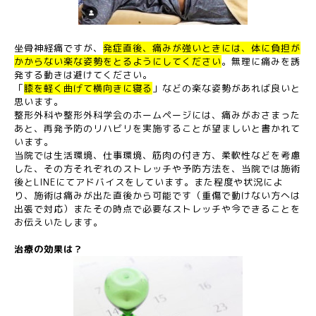
坐骨神経痛ですが、
発症直後、痛みが強いときには、体に負担が
かからない楽な姿勢をとるようにしてください
。無理に痛みを誘
発する動きは避けてください。
「
膝を軽く曲げて横向きに寝る
」などの楽な姿勢があれば良いと
思います。
整形外科や整形外科学会のホームページには、痛みがおさまった
あと、再発予防のリハビリを実施することが望ましいと書かれて
います。
当院では生活環境、仕事環境、筋肉の付き方、柔軟性などを考慮
した、その方それぞれのストレッチや予防方法を、当院では施術
後とLINEにてアドバイスをしています。また程度や状況によ
り、施術は痛みが出た直後から可能です（重傷で動けない方へは
出張で対応）またその時点で必要なストレッチや今できることを
お伝えいたします。
治療の効果は？