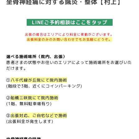
坐骨神経痛に対する鍼灸・整体【村上】
LINEご予約相談はここをタップ
出張の場合はエリアにより料金に変動がございます。
出張料金のみのお問い合わせでもお気軽にどうぞ。
選べる施術場所（院内、出張）
患者さまの状態やお住いのエリアによって施術場所をお選びいた
だけます。
①
八千代緑が丘院にて院内施術
(階段で3階、近くにコインパーキング)
②
船橋三咲院にて院内施術
(1階、無料駐車場有り)
③
出張対応、ご自宅などで施術
(出張料金が発生します)