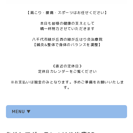
【肩こり・腰痛・スポーツはお任せください】
本日も皆様の健康の支えとして
精一杯努力させていただきます
八千代市緑が丘西の緑が丘はり灸治療院
【鍼灸&整体で身体のバランスを調整】
《直近の定休日》
定休日カレンダーをご覧ください
※お支払いは現金のみとなります。予めご準備をお願いいたしま
す。
MENU ▼