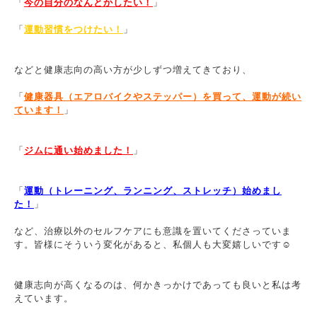
「
今の自分のなんとかしたい！
」
「
運動習慣をつけたい！
」
などと健康志向の高い方が少しずつ増えてきており、
「
健康器具（エアロバイクやステッパー）を買って、運動が続い
ています！
」
「
ジムに通い始めました！
」
「
運動（トレーニング、ランニング、ストレッチ）始めまし
た！
」
など、治療以外のセルフケアにも意識を置いてくださっていま
す。皆様にそういう変化があると、私個人も大変嬉しいです☺
健康志向が高くなるのは、何かきっかけであっても良いと私は考
えています。