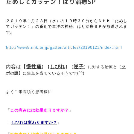
ためしてガッテン！はり治療SP
２０１９年１月２３日（水）の１９時３０分からＮＨＫ「ためし
てガッテン！」の番組で東洋の神秘、はり治療ＳＰが放送されま
す。
http://www9.nhk.or.jp/gatten/articles/20190123/index.html
内容は【
慢性痛
しびれ
逆子
】【
】【
】に対する治療と【
ツ
ボの謎
】に焦点を当てているそうです(^^)
よくご来院頂く患者様に
「
この痛みには効果ありますか？
」
「
しびれは変わりますか？
」