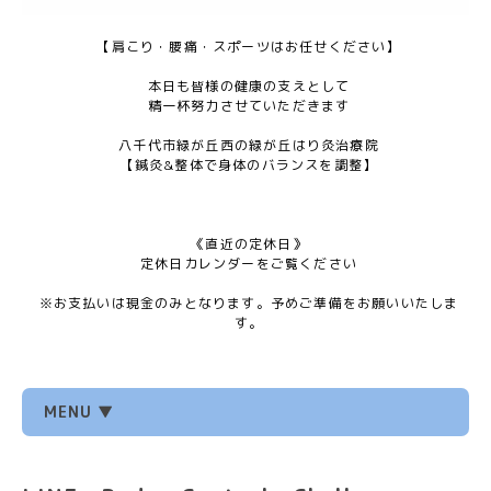
【肩こり・腰痛・スポーツはお任せください】
本日も皆様の健康の支えとして
精一杯努力させていただきます
八千代市緑が丘西の緑が丘はり灸治療院
【鍼灸&整体で身体のバランスを調整】
《直近の定休日》
定休日カレンダーをご覧ください
※お支払いは現金のみとなります。予めご準備をお願いいたしま
す。
MENU ▼