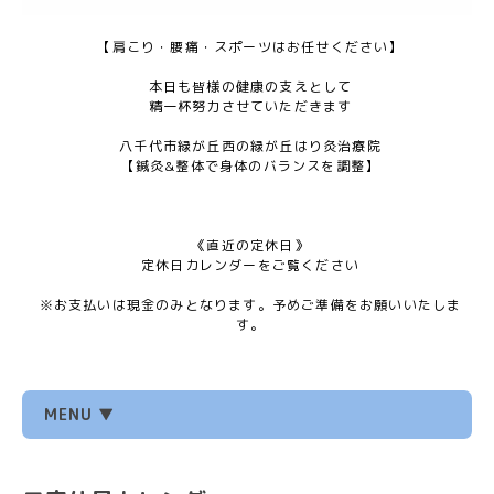
【肩こり・腰痛・スポーツはお任せください】
本日も皆様の健康の支えとして
精一杯努力させていただきます
八千代市緑が丘西の緑が丘はり灸治療院
【鍼灸&整体で身体のバランスを調整】
《直近の定休日》
定休日カレンダーをご覧ください
※お支払いは現金のみとなります。予めご準備をお願いいたしま
す。
MENU ▼