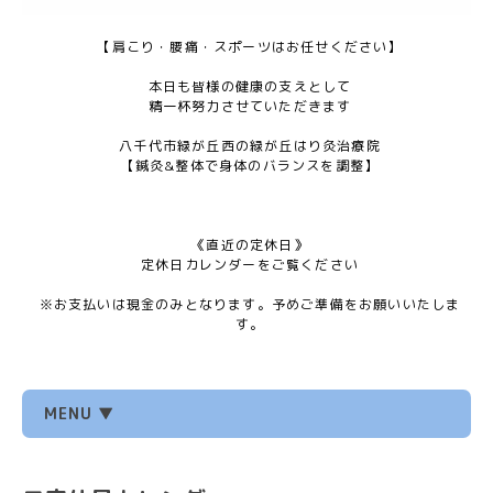
【肩こり・腰痛・スポーツはお任せください】
本日も皆様の健康の支えとして
精一杯努力させていただきます
八千代市緑が丘西の緑が丘はり灸治療院
【鍼灸&整体で身体のバランスを調整】
《直近の定休日》
定休日カレンダーをご覧ください
※お支払いは現金のみとなります。予めご準備をお願いいたしま
す。
MENU ▼